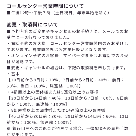
コールセンター営業時間について
■午後12時～午後７時（土日祝日、年末年始を除く）
変更・取消料について
■予約内容のご変更やキャンセルのお手続きは、メールでのお
受付は一切行なっておりません。
・電話予約のお客様：コールセンター営業時間内のみお受けし
ております。営業時間外は翌営業日扱いとなります。
・オンライン予約のお客様：マイページまたはお電話でのお受
付が可能です。
■変更・キャンセルの場合は、下記の取消料を申し受けます。
・基本
【10日前から8日前：30％、7日前から2日前：40％、前日：
50％、当日：100％、無連絡：100％】
・4部屋以上の団体様または5連泊以上のお客様
【30日前から14日前：40％、13日前から7日前：60％、6日前
から：100％、無連絡：100％】
・8部屋様以上の団体様または14連泊以上のお客様
【45日前から30日前：30％、29日前から14日前：60％、13日
前から：100％、無連絡：100％】
※ 銀行口座へのご返金が発生する場合、一律550円の事務手数
料が生じます。