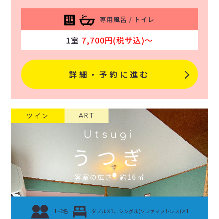
専用風呂 / トイレ
1室
7,700円(税サ込)〜
詳細・予約に進む
ツイン
ART
Utsugi
うつぎ
客室の広さ：約16㎡
1~2名
ダブル×1、シングル(ソファマットレス)×1