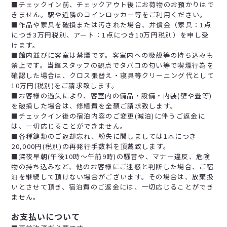
■チェックイン前、チェックアウト後にお荷物のお預かりはで
きません。駅や近隣のコインロッカー等をご利用ください。
■作品や家具を破損または汚された場合、弁償金（家具：1点
につき3万円税別、アート：1点につき10万円税別）を申し受
けます。
■館内並びに客室は禁煙です。客室内への吸殻等の持ち込みも
禁止です。当館スタッフの観点でタバコの匂い等で喫煙行為を
確認した場合は、クロス張替え・寝具等クリーニング代として
10万円(税別)をご請求致します。
■お客様の過失により、客室内の備品・設備・内装(壁や畳等)
を破損した場合は、修繕費を全額ご請求致します。
■チェックイン後の宿泊内容のご変更(減泊)に伴うご返金に
は、一切応じることができません。
■各種鍵類のご返却忘れ、紛失に関しましては1本につき
20,000円(税別)の再発行手数料を頂戴致します。
■深夜早朝(午後10時～午前9時)の騒音や、マナー違反、危険
物の持ち込みなど、他のお客様にご迷惑と判断した場合、ご宿
泊を継続して頂けない場合がございます。その場合は、放棄扱
いとさせて頂き、宿泊費のご返金には、一切応じることができ
ません。
お支払いについて