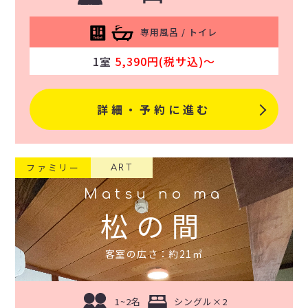
専用風呂 / トイレ
1室
5,390円(税サ込)〜
詳細・予約に進む
ファミリー
ART
Matsu no ma
松の間
客室の広さ：約21㎡
1~2名
シングル×2