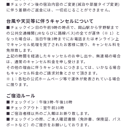
■チェックイン後の宿泊内容のご変更(減泊や部屋タイプ変更)
に伴う差額のご返金には、一切応じることができません。
台風や天災等に伴うキャンセルについて
■チェックイン日の午前9時の時点で、岡山駅から宇野駅まで
の公共交通機関(JRならびに路線バス)の全てが運休（※ 1）と
なった場合は、当日午後3時までにお電話またはオンライン上
でキャンセル処理を完了されたお客様に限り、キャンセル料を
免除致します。
上記の時間を経過したキャンセルのお申し出や、無連絡の場合
は、通常のキャンセル料金を申し受けます。
その他の理由に伴うキャンセルにつきましては、いかなる場合
もキャンセル料金のご請求対象とさせて頂きます。
※ 1：各社の公式ホームページ等で運休が発表されている場合
に限ります。
ご宿泊ルール
■チェックイン：午後3時-午後10時
■チェックアウト：翌午前10時
■ご宿泊者様以外のご入館はお断り致します。
■チェックインの際、ご本人確認書類（免許書、保険証、パス
ポートなど）のご提示をお願いしております。