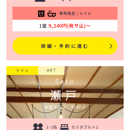
専用風呂 / トイレ
1室
9,240円(税サ込)〜
詳細・予約に進む
ツイン
ART
Seto
瀬戸
客室の広さ：約20㎡
1~2名
セミダブル×2