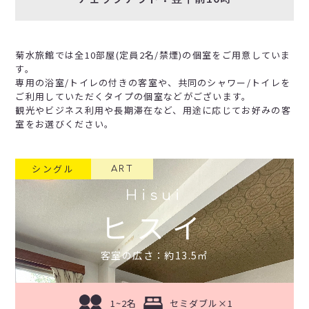
菊水旅館では全10部屋(定員2名/禁煙)の個室をご用意していま
す。
専用の浴室/トイレの付きの客室や、共同のシャワー/トイレを
ご利用していただくタイプの個室などがございます。
観光やビジネス利用や長期滞在など、用途に応じてお好みの客
室をお選びください。
シングル
ART
Hisui
ヒスイ
客室の広さ：約13.5㎡
1~2名
セミダブル×1