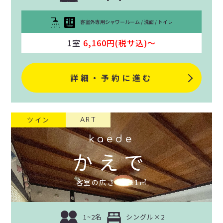
客室外専用シャワールーム / 洗面 / トイレ
1室
6,160円(税サ込)〜
詳細・予約に進む
ツイン
ART
kaede
かえで
客室の広さ：約11㎡
1~2名
シングル×2