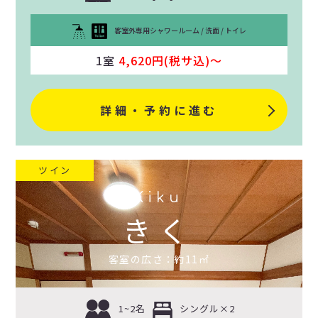
客室外専用シャワールーム / 洗面 / トイレ
1室
4,620円(税サ込)〜
詳細・予約に進む
ツイン
Kiku
きく
客室の広さ：約11㎡
1~2名
シングル×2