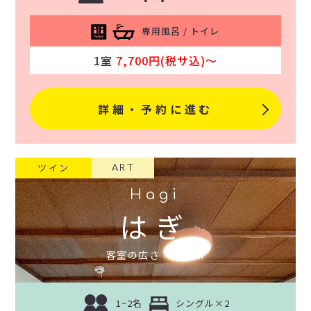
専用風呂 / トイレ
1室
7,700円(税サ込)〜
詳細・予約に進む
ツイン
ART
Hagi
はぎ
客室の広さ：約11㎡
1~2名
シングル×2