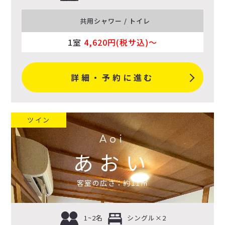
共用シャワー / トイレ
1室
4,620円(税サ込)〜
詳細・予約に進む
ツイン
Aoi
あおい
客室の広さ：約11㎡
1~2名
シングル×2