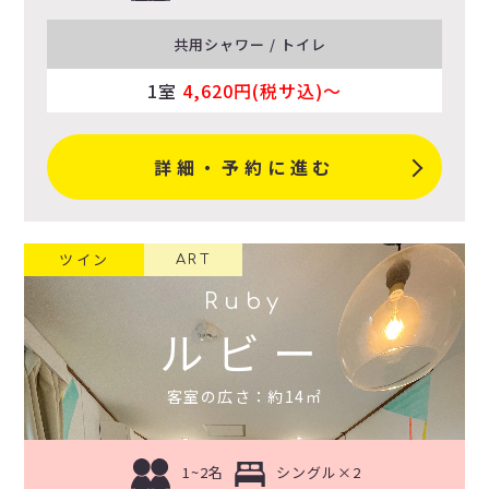
共用シャワー / トイレ
1室
4,620円(税サ込)〜
詳細・予約に進む
ツイン
ART
Ruby
ルビー
客室の広さ：約14㎡
1~2名
シングル×2